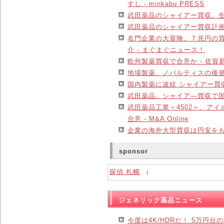
すし - minkabu PRESS
武田薬品のシャイアー買収、生
武田薬品のシャイアー買収計画
名門企業の大冒険。７兆円の
介 - まぐまぐニュース！
欧州製薬買収で合意か - 佐賀
地場製薬、ノバルティスの後発薬事
国内製薬に波紋 シャイアー買収
武田薬品、シャイア―買収で国内製
武田薬品工業＜4502＞、アイ
合意 - M&A Online
企業の海外大型買収は円安をも
sponsor
探偵 札幌
｜
ジェネリック薬品ニュース
今度は4K/HDRだ！ 5万円