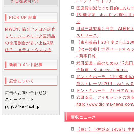
- メディ・ウォッチ
即日発送可能！
医療費削減だけが目的にあらず、
1型糖尿病、ホルモン2剤併用
PICK UP 記事
ク
田辺三菱製薬と日立、AI技術を活
MWQ45 協会けんぽが調査
スリリース)
した、ジェネリック医薬品
【東和薬品】20年度に売上10
の使用割合が多い上位3県
【沢井製薬】世界リードするジ
は？ - メディ・ウォッチ
- 薬事日報
武田薬品、誰のための「7兆
新着コメント記事
子負債 - Business Journal
ドン・キホーテ、1万9800円の
広告について
蔵ストレージ32GB - ねとらぼ
ドン・キホーテ、2万円のWind
広告のお問い合わせは
武田薬品、アイルランドの製薬大手
スピードネット
http://www.digima-news.com/
jajij837ka@aol.jp
買収ニュース
【買い】小林製薬（4967）中