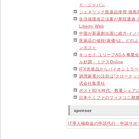
ド・ジャパン
ジェネリック医薬品使用 徳島県
生活保護改正法案が衆院通過 生
Liberty Web
中国が新薬創出国に総力‐イノ
医薬品の値段(薬価)は、どのよ
ンポスト
キッセイ ユリーフAGを事業
ル好調 - ミクスOnline
IFX先発品からバイオシミラーへのス
調理家電の注目は“スロークック
式会社集英社
ポスト80％時代、数量シェアに
日本ケミファのフィスコ二期業
sponsor
IT導入補助金の申請代行・申請サ